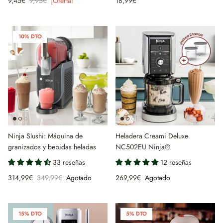
9,45€
9,95€
¡Oferta!
18,99€
10% DTO
Ninja Slushi: Máquina de
Heladera Creami Deluxe
granizados y bebidas heladas
NC502EU Ninja®
33 reseñas
12 reseñas
314,99€
349,99€
Agotado
269,99€
Agotado
15% DTO
5% DTO