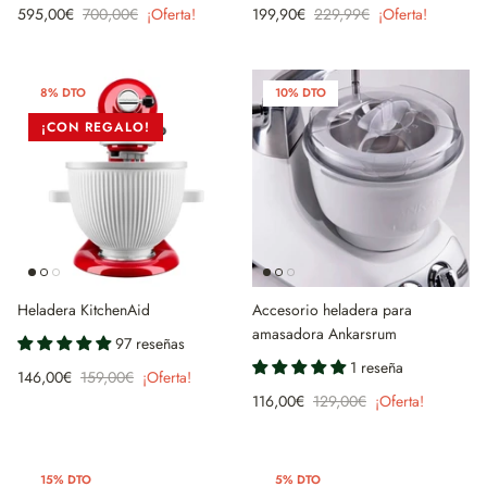
595,00€
700,00€
¡Oferta!
199,90€
229,99€
¡Oferta!
8% DTO
10% DTO
¡CON REGALO!
Heladera KitchenAid
Accesorio heladera para
amasadora Ankarsrum
97 reseñas
1 reseña
146,00€
159,00€
¡Oferta!
116,00€
129,00€
¡Oferta!
15% DTO
5% DTO