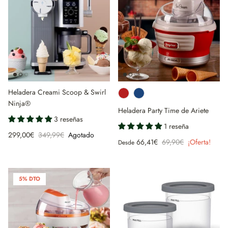
Heladera Creami Scoop & Swirl
Ninja®
Heladera Party Time de Ariete
3 reseñas
1 reseña
299,00€
349,99€
Agotado
66,41€
69,90€
¡Oferta!
Desde
5% DTO