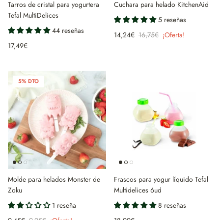
Tarros de cristal para yogurtera
Cuchara para helado KitchenAid
Tefal MultiDelices
5 reseñas
44 reseñas
14,24€
16,75€
¡Oferta!
17,49€
5% DTO
Molde para helados Monster de
Frascos para yogur líquido Tefal
Zoku
Multidelices 6ud
1 reseña
8 reseñas